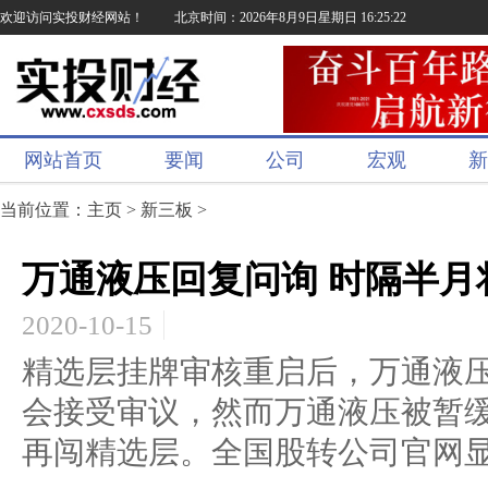
欢迎访问实投财经网站！
北京时间：2026年8月9日星期日 16:25:23
网站首页
要闻
公司
宏观
新
当前位置：
主页
>
新三板
>
万通液压回复问询 时隔半月
2020-10-15
精选层挂牌审核重启后，万通液压
会接受审议，然而万通液压被暂
再闯精选层。全国股转公司官网显.