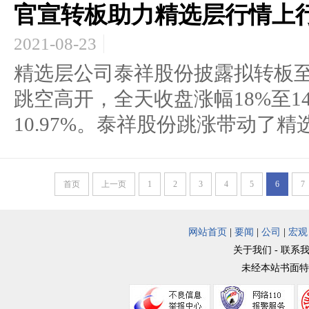
官宣转板助力精选层行情上行
2021-08-23
精选层公司泰祥股份披露拟转板
跳空高开，全天收盘涨幅18%至14
10.97%。泰祥股份跳涨带动了精选
首页
上一页
1
2
3
4
5
6
7
网站首页
|
要闻
|
公司
|
宏观
关于我们 - 联系我
未经本站书面特