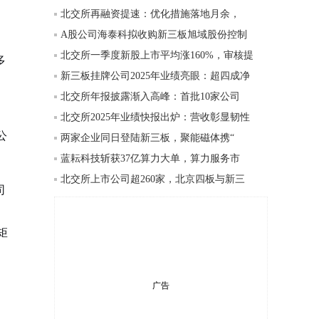
北交所再融资提速：优化措施落地月余，
A股公司海泰科拟收购新三板旭域股份控制
北交所一季度新股上市平均涨160%，审核提
多
新三板挂牌公司2025年业绩亮眼：超四成净
北交所年报披露渐入高峰：首批10家公司
北交所2025年业绩快报出炉：营收彰显韧性
公
两家企业同日登陆新三板，聚能磁体携“
蓝耘科技斩获37亿算力大单，算力服务市
北交所上市公司超260家，北京四板与新三
司
，
矩
广告