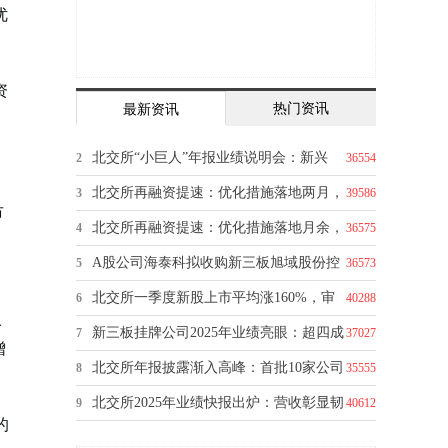
优
资
热门资讯
最新资讯
北交所“小巨人”年报业绩说明会：新兴
2
36554
北交所再融资提速：优化措施落地两月，
3
39586
市
北交所再融资提速：优化措施落地月余，
4
36575
A股公司海泰科拟收购新三板旭域股份控
5
36573
制
北交所一季度新股上市平均涨160%，审
6
40288
入
核提
新三板挂牌公司2025年业绩亮眼：超四成
7
37027
增
净
北交所年报披露渐入高峰：首批10家公司
8
35555
北交所2025年业绩快报出炉：营收彰显韧
9
40612
的
性