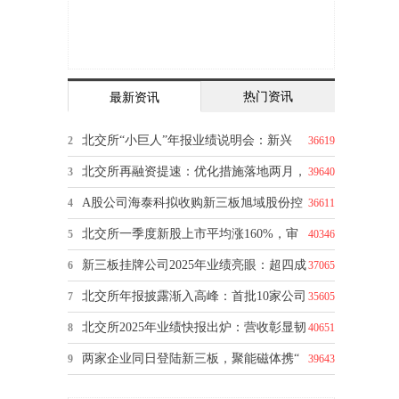
热门资讯
最新资讯
北交所“小巨人”年报业绩说明会：新兴
2
36619
北交所再融资提速：优化措施落地两月，
3
39640
A股公司海泰科拟收购新三板旭域股份控
4
36611
制
北交所一季度新股上市平均涨160%，审
5
40346
核提
新三板挂牌公司2025年业绩亮眼：超四成
6
37065
净
北交所年报披露渐入高峰：首批10家公司
7
35605
北交所2025年业绩快报出炉：营收彰显韧
8
40651
性
两家企业同日登陆新三板，聚能磁体携“
9
39643