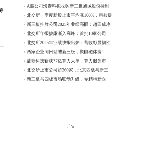
A股公司海泰科拟收购新三板旭域股份控制
筹
北交所一季度新股上市平均涨160%，审核提
新三板挂牌公司2025年业绩亮眼：超四成净
北交所年报披露渐入高峰：首批10家公司
北交所2025年业绩快报出炉：营收彰显韧性
两家企业同日登陆新三板，聚能磁体携“
蓝耘科技斩获37亿算力大单，算力服务市
北交所上市公司超260家，北京四板与新三
新三板与四板市场联动升级，专精特新企
广告