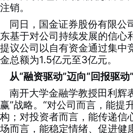
注销。
同日，国金证券股份有限公
东基于对公司持续发展的信心
提议公司以自有资金通过集中
金总额为1.5亿元至3亿元。
从“融资驱动”迈向“回报驱动
南开大学金融学教授田利辉
赢”战略。“对公司而言，能提
构；对投资者而言，能传递信
场而言，能稳定情绪、促进健