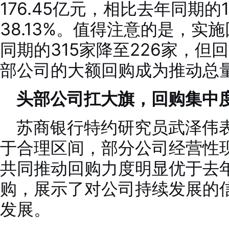
176.45亿元，相比去年同期的1
38.13%。值得注意的是，实
同期的315家降至226家，
部公司的大额回购成为推动总
头部公司扛大旗，回购集中
苏商银行特约研究员武泽伟
于合理区间，部分公司经营性
共同推动回购力度明显优于去
购，展示了对公司持续发展的
发展。